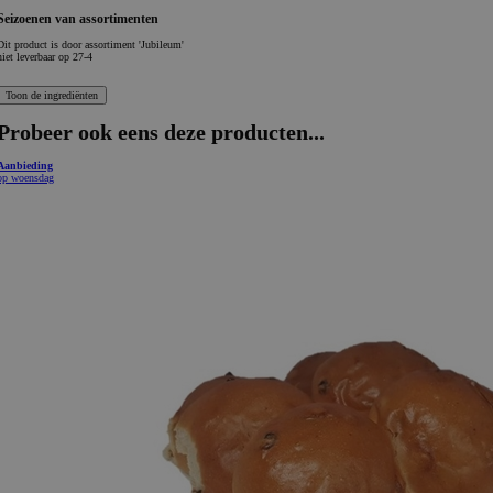
Seizoenen van assortimenten
Dit product is
door assortiment 'Jubileum'
niet leverbaar op 27-4
Probeer ook eens deze producten...
Aanbieding
op woensdag