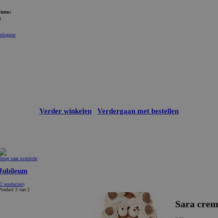
Items:
0
Inloggen
Verder winkelen
Verdergaan met bestellen
Terug naar overzicht
Jubileum
(2 producten)
Product 2 van 2
Sara cre