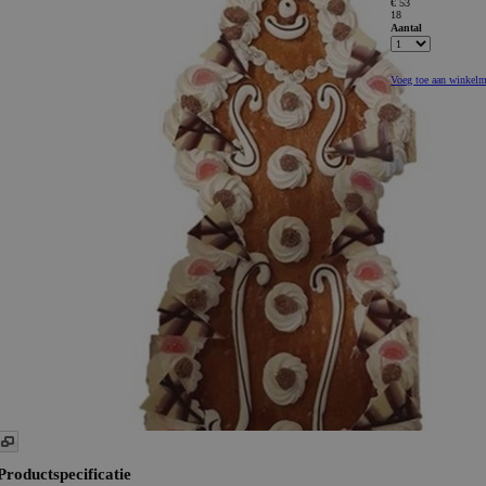
€ 53
18
Aantal
Voeg toe aan winkel
Productspecificatie