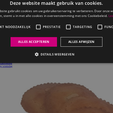
Krentenbollen
per 6
€
3
99
Bestel
Aanbieding
op woensdag