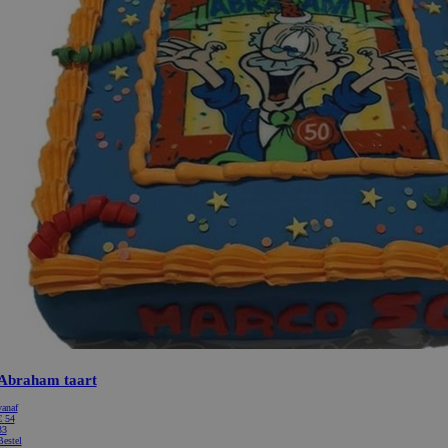
Abraham taart
vanaf
€
54
33
Bestel