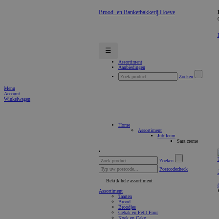
Brood- en Banketbakkerij Hoeve
☰
Assortiment
Aanbiedingen
Zoeken
Menu
Account
Winkelwagen
Home
Assortiment
Jubileum
Sara creme
Zoeken
Postcodecheck
Bekijk hele assortiment
Assortiment
Taarten
Brood
Broodjes
Gebak en Petit Four
Koek en Cake