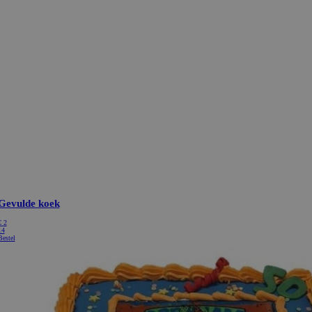
Gevulde koek
€
2
14
Bestel