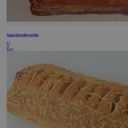
Saucijzenbroodje
€
2
76
Bestel