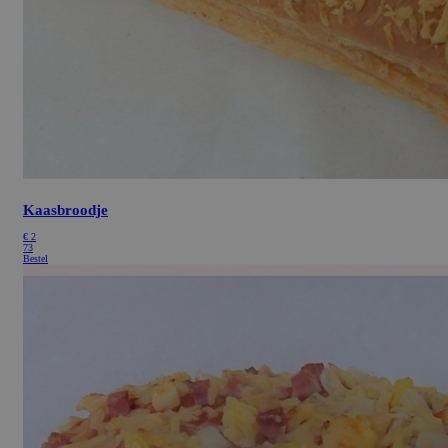
Kaasbroodje
€
2
73
Bestel