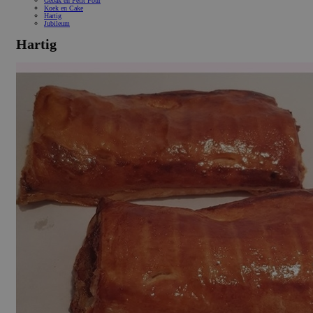
Gebak en Petit Four
Koek en Cake
Hartig
Jubileum
Hartig