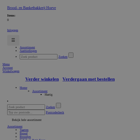
Brood- en Banketbakkerij Hoeve
Items:
0
Inloggen
☰
Assortiment
Aanbiedingen
Zoeken
Menu
Account
Winkelwagen
Verder winkelen
Verdergaan met bestellen
Home
Assortiment
Hartig
Zoeken
Postcodecheck
Bekijk hele assortiment
Assortiment
Taarten
Brood
Broodjes