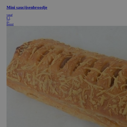
Mini saucijsenbroodje
vanaf
€
1
17
Bestel