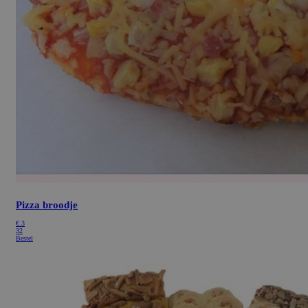
Pizza broodje
€
3
32
Bestel