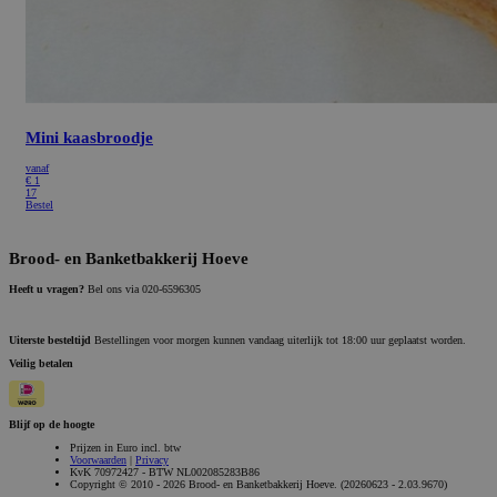
Mini kaasbroodje
vanaf
€
1
17
Bestel
Brood- en Banketbakkerij Hoeve
Heeft u vragen?
Bel ons via 020-6596305
Uiterste besteltijd
Bestellingen voor morgen kunnen vandaag uiterlijk tot 18:00 uur geplaatst worden.
Veilig betalen
Blijf op de hoogte
Prijzen in Euro incl. btw
Voorwaarden
|
Privacy
KvK 70972427 - BTW NL002085283B86
Copyright © 2010 - 2026 Brood- en Banketbakkerij Hoeve. (20260623 - 2.03.9670)