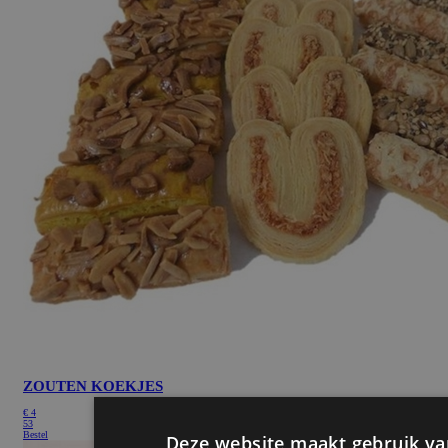
ZOUTEN KOEKJES
€
4
53
Bestel