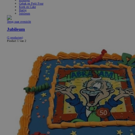
Broodjes
Gebak en Petit Four
Koek en Cake
Hartig
Jubileum
Terug naar overzicht
Jubileum
(2 producten)
Product 1 van 2