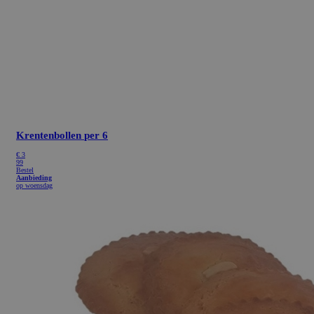
Krentenbollen
per 6
€
3
99
Bestel
Aanbieding
op woensdag