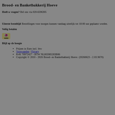
Brood- en Banketbakkerij Hoeve
Heeft u vragen?
Bel ons via 020-6596305
Uiterste besteltijd
Bestellingen voor morgen kunnen vandaag uiterlijk tot 18:00 uur geplaatst worden.
Veilig betalen
Blijf op de hoogte
Prijzen in Euro incl. btw
Voorwaarden
|
Privacy
KvK 70972427 - BTW NL002085283B86
Copyright © 2010 - 2026 Brood- en Banketbakkerij Hoeve. (20260623 - 2.03.9670)