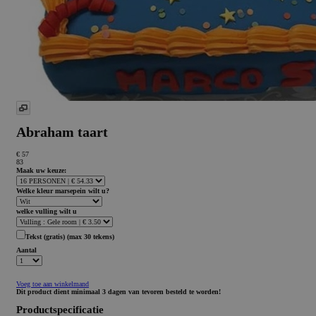
Abraham taart
€ 57
83
Maak uw keuze:
Welke kleur marsepein wilt u?
welke vulling wilt u
Tekst
(gratis)
(max 30 tekens)
Aantal
Voeg toe aan winkelmand
Dit product dient minimaal 3 dagen van tevoren besteld te worden!
Productspecificatie