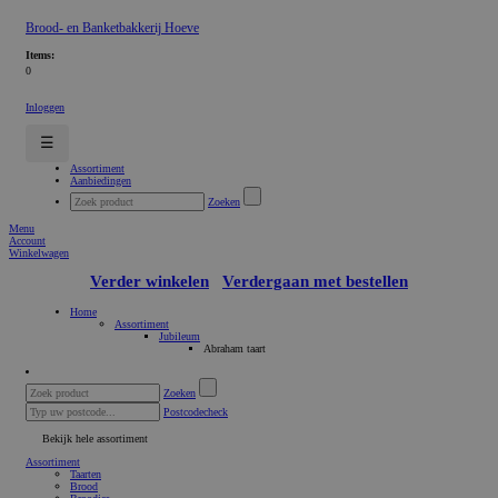
Brood- en Banketbakkerij Hoeve
Items:
0
Inloggen
☰
Assortiment
Aanbiedingen
Zoeken
Menu
Account
Winkelwagen
Verder winkelen
Verdergaan met bestellen
Home
Assortiment
Jubileum
Abraham taart
Zoeken
Postcodecheck
Bekijk hele assortiment
Assortiment
Taarten
Brood