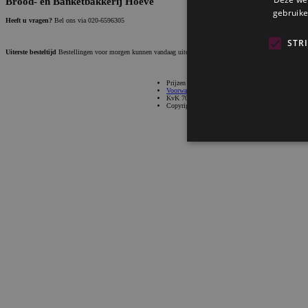
Brood- en Banketbakkerij Hoeve
gebruike
Heeft u vragen?
Bel ons via 020-6596305
STR
Uiterste besteltijd
Bestellingen voor morgen kunnen vandaag uiterlijk tot 18:00 uur geplaatst worden.
Prijzen in Euro incl. btw
Voorwaarden
|
Privacy
KvK 70972427 - BTW NL002085283B86
Copyright © 2010 - 2026 Brood- en Banketbakkeri
Strikt noodzakelijke cookie
website kan niet goed worde
Aa
Naam
D
CookieScriptConsent
Co
ba
ASP.NET_SessionId
Mi
Co