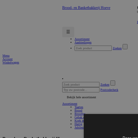
Brood- en Banketbakkerij Hoeve
☰
Assortiment
Aanbiedingen
Zoeken
Menu
Account
Winkelwagen
Zoeken
Postcodecheck
Bekijk hele assortiment
Assortiment
Taarten
Brood
Broodjes
Gebak en Petit Four
Koek en Cake
Hartig
Jubileum
Deze web