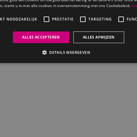
n, stemt u in met alle cookies in overeenstemming met ons Cookiebeleid.
Le
IKT NOODZAKELIJK
PRESTATIE
TARGETING
FUNC
Veilig betalen
ALLES ACCEPTEREN
ALLES AFWIJZEN
j Hoeve. (20260623 - 2.03.9670)
DETAILS WEERGEVEN
Strikt noodzakelijk
Prestatie
Targeting
Functioneel
s maken de kernfunctionaliteiten van de website mogelijk, zoals gebruikersaanmelding
n gebruikt zonder de strikt noodzakelijke cookies.
nbieder /
Vervaldatum
Omschrijving
omein
3 maanden
Deze cookie wordt gebruikt door de Cookie-Script.c
okieScript
cookievoorkeuren van bezoekers te onthouden. De c
kkerijhoeve.nl
Script.com is noodzakelijk om correct te werken.
Sessie
Algemene platform-sessiecookie, gebruikt door webs
crosoft
Microsoft .NET-technologieën. Wordt gebruikt om e
rporation