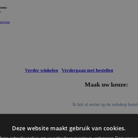
Items:
0
Inloggen
Verder winkelen
Verdergaan met bestellen
Maak uw keuze:
Ik heb al eerder op de webshop beste
Ik bestel voor het eerst via de websho
Deze website maakt gebruik van cookies.
site gebruikt cookies om uw gebruikerservaring te verbeteren. Door onze w