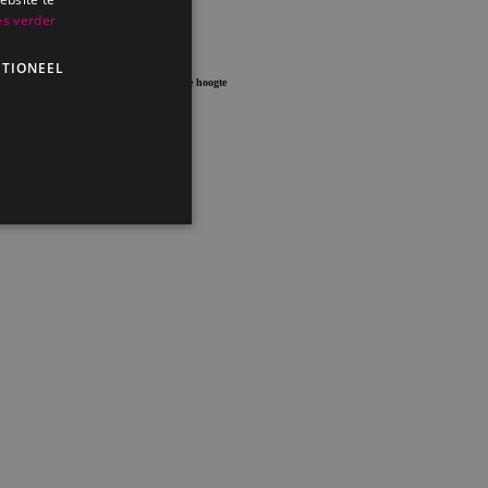
es verder
TIONEEL
Blijf op de hoogte
 en accountbeheer. De
om-service om de
ookie-banner van Cookie-
ites ontwikkeld met
en anonieme