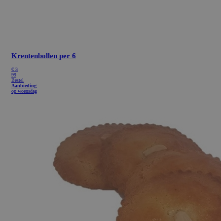
Krentenbollen
per 6
€
3
99
Bestel
Aanbieding
op woensdag