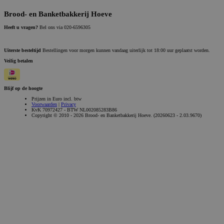
Brood- en Banketbakkerij Hoeve
Heeft u vragen?
Bel ons via 020-6596305
Uiterste besteltijd
Bestellingen voor morgen kunnen vandaag uiterlijk tot 18:00 uur geplaatst worden.
Veilig betalen
Blijf op de hoogte
Prijzen in Euro incl. btw
Voorwaarden
|
Privacy
KvK 70972427 - BTW NL002085283B86
Copyright © 2010 - 2026 Brood- en Banketbakkerij Hoeve. (20260623 - 2.03.9670)