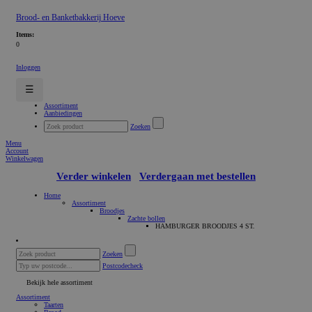
Brood- en Banketbakkerij Hoeve
Items:
0
Inloggen
☰
Assortiment
Aanbiedingen
Zoeken
Menu
Account
Winkelwagen
Verder winkelen
Verdergaan met bestellen
Home
Assortiment
Broodjes
Zachte bollen
HAMBURGER BROODJES 4 ST.
Zoeken
Postcodecheck
Bekijk hele assortiment
Assortiment
Taarten