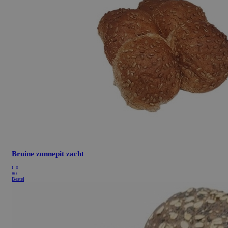
Bruine zonnepit zacht
€
0
80
Bestel