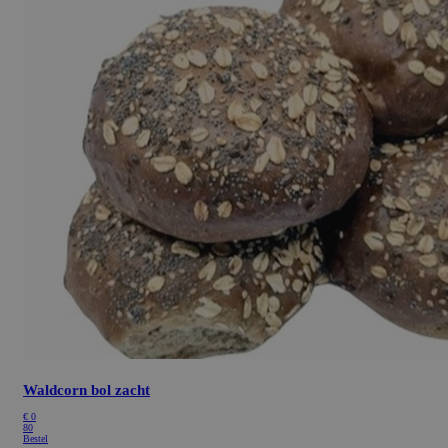
Waldcorn bol zacht
€
0
80
Bestel