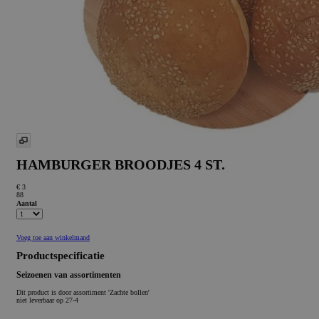
HAMBURGER BROODJES 4 ST.
€ 3
88
Aantal
Voeg toe aan winkelmand
Productspecificatie
Seizoenen van assortimenten
Dit product is
door assortiment 'Zachte bollen'
niet leverbaar op 27-4