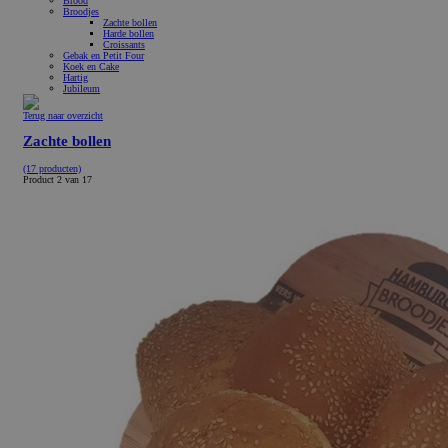
Brood
Broodjes
Zachte bollen
Harde bollen
Croissants
Gebak en Petit Four
Koek en Cake
Hartig
Jubileum
Terug naar overzicht
Zachte bollen
(17 producten)
Product 2 van 17