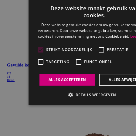
Gevulde koek
€
2
14
Bestel