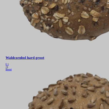
Waldcornbol hard groot
€
1
74
Bestel