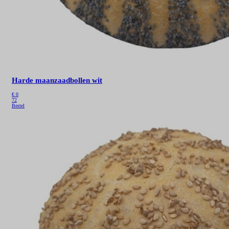
Harde maanzaadbollen wit
€
0
72
Bestel