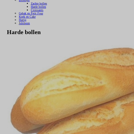
Broodjes
Zachte bollen
Harde bollen
Croissants
Gebak en Petit Four
Koek en Cake
Hartig
Jubileum
Harde bollen