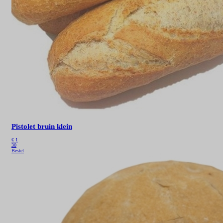
Pistolet bruin klein
€
1
30
Bestel