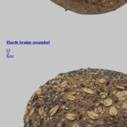
Harde bruine sesambol
€
0
72
Bestel