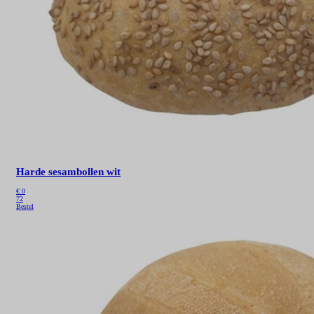
Harde sesambollen wit
€
0
72
Bestel