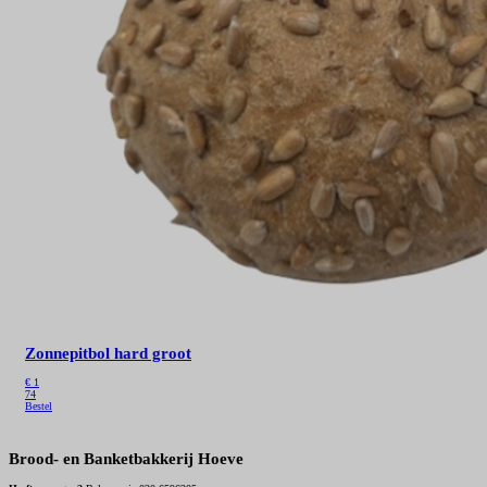
Zonnepitbol hard groot
€
1
74
Bestel
Brood- en Banketbakkerij Hoeve