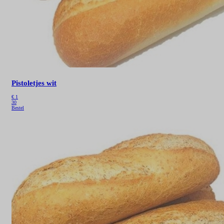
Pistoletjes wit
€
1
30
Bestel