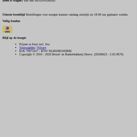
Heeft u vragen?
Bel ons via 020-6596305
Uiterste besteltijd
Bestellingen voor morgen kunnen vandaag uiterlijk tot 18:00 uur geplaatst worden.
Veilig betalen
Blijf op de hoogte
Prijzen in Euro incl. btw
Voorwaarden
|
Privacy
KvK 70972427 - BTW NL002085283B86
Copyright © 2010 - 2026 Brood- en Banketbakkerij Hoeve. (20260623 - 2.03.9670)