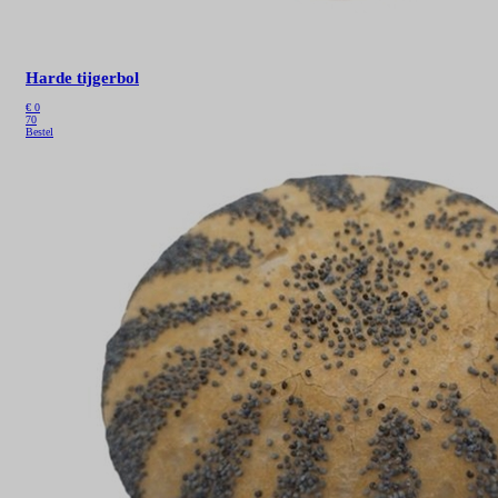
Harde tijgerbol
€
0
70
Bestel