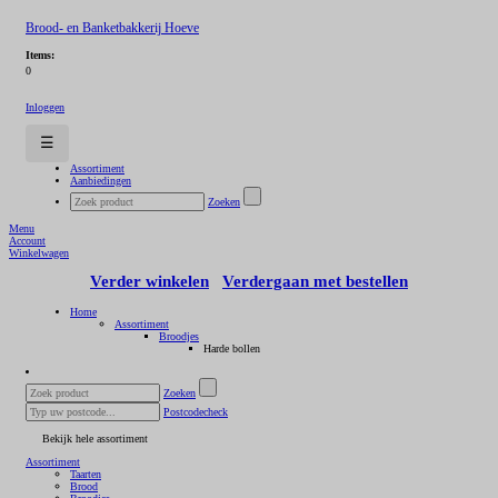
Brood- en Banketbakkerij Hoeve
Items:
0
Inloggen
☰
Assortiment
Aanbiedingen
Zoeken
Menu
Account
Winkelwagen
Verder winkelen
Verdergaan met bestellen
Home
Assortiment
Broodjes
Harde bollen
Zoeken
Postcodecheck
Bekijk hele assortiment
Assortiment
Taarten
Brood