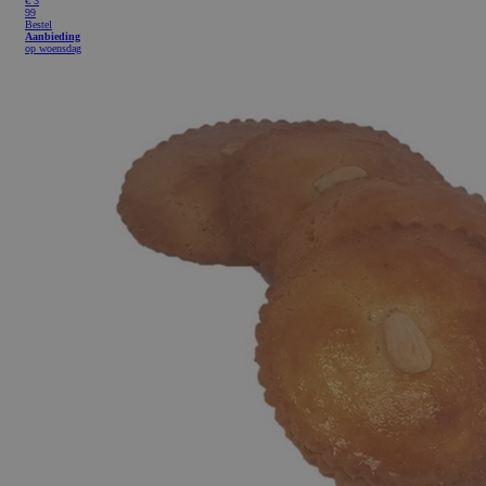
€
3
99
Bestel
Aanbieding
op woensdag