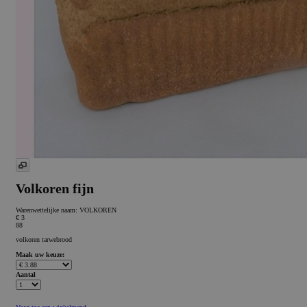
Volkoren fijn
Warenwettelijke naam:
VOLKOREN
€ 3
88
volkoren tarwebrood
Maak uw keuze:
Aantal