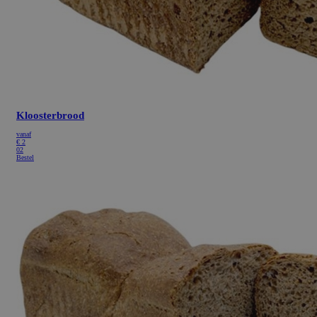
Kloosterbrood
vanaf
€
2
02
Bestel