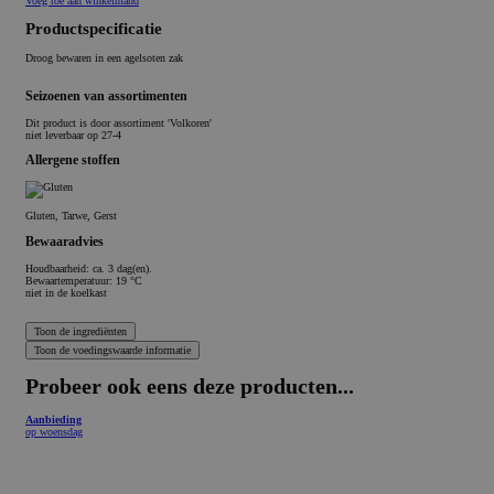
Voeg toe aan winkelmand
Productspecificatie
Droog bewaren in een agelsoten zak
Seizoenen van assortimenten
Dit product is
door assortiment 'Volkoren'
niet leverbaar op 27-4
Allergene stoffen
Gluten, Tarwe, Gerst
Bewaaradvies
Houdbaarheid: ca. 3 dag(en).
Bewaartemperatuur: 19 °C
niet in de koelkast
Probeer ook eens deze producten...
Aanbieding
op woensdag