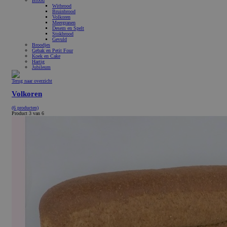
Brood
Witbrood
Bruinbrood
Volkoren
Meergranen
Desem en Spelt
Stokbrood
Gevuld
Broodjes
Gebak en Petit Four
Koek en Cake
Hartig
Jubileum
Terug naar overzicht
Volkoren
(6 producten)
Product 3 van 6