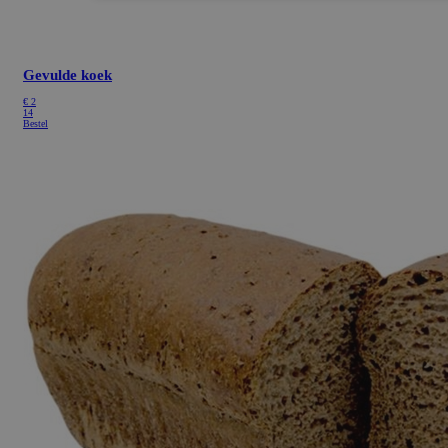
Gevulde koek
€
2
14
Bestel