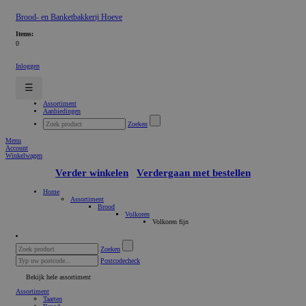
Brood- en Banketbakkerij Hoeve
Items:
0
Inloggen
☰
Assortiment
Aanbiedingen
Zoeken
Menu
Account
Winkelwagen
Verder winkelen
Verdergaan met bestellen
Home
Assortiment
Brood
Volkoren
Volkoren fijn
Zoeken
Postcodecheck
Bekijk hele assortiment
Assortiment
Taarten