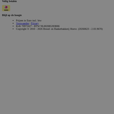
Veilig betalen
Blijf op de hoogte
Prijzen in Euro incl. btw
Voorwaarden
|
Privacy
KvK 70972427 - BTW NL002085283B86
Copyright © 2010 - 2026 Brood- en Banketbakkerij Hoeve. (20260623 - 2.03.9670)