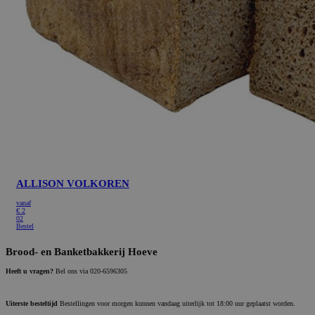
ALLISON VOLKOREN
vanaf
€
2
02
Bestel
Brood- en Banketbakkerij Hoeve
Heeft u vragen?
Bel ons via 020-6596305
Uiterste besteltijd
Bestellingen voor morgen kunnen vandaag uiterlijk tot 18:00 uur geplaatst worden.