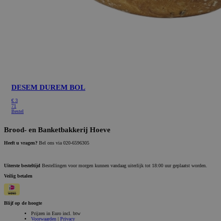
DESEM DUREM BOL
€
3
71
Bestel
Brood- en Banketbakkerij Hoeve
Heeft u vragen?
Bel ons via 020-6596305
Uiterste besteltijd
Bestellingen voor morgen kunnen vandaag uiterlijk tot 18:00 uur geplaatst worden.
Veilig betalen
Blijf op de hoogte
Prijzen in Euro incl. btw
Voorwaarden
|
Privacy