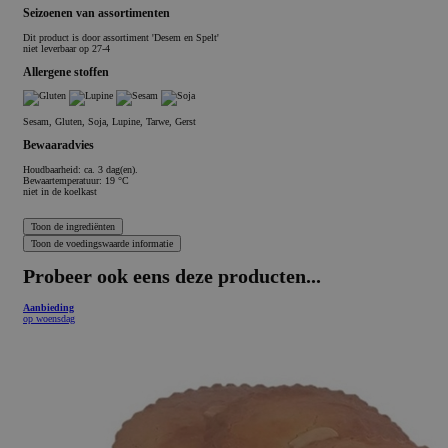
Seizoenen van assortimenten
Dit product is
door assortiment 'Desem en Spelt'
niet leverbaar op 27-4
Allergene stoffen
Sesam, Gluten, Soja, Lupine, Tarwe, Gerst
Bewaaradvies
Houdbaarheid: ca. 3 dag(en).
Bewaartemperatuur: 19 °C
niet in de koelkast
Probeer ook eens deze producten...
Aanbieding
op woensdag