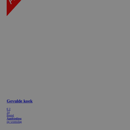
Gevulde koek
€
2
14
Bestel
Aanbieding
op woensdag