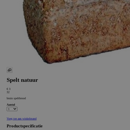
Spelt natuur
€ 3
32
bruin speltbrood
Aantal
Voeg toe aan winkelmand
Productspecificatie