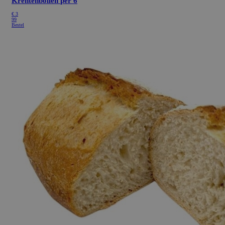
Krentenbollen
per 6
€
3
99
Bestel