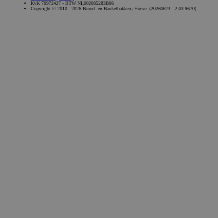
KvK 70972427 - BTW NL002085283B86
Copyright © 2010 - 2026 Brood- en Banketbakkerij Hoeve. (20260623 - 2.03.9670)