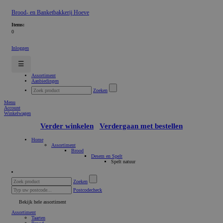
Brood- en Banketbakkerij Hoeve
Items:
0
Inloggen
☰
Assortiment
Aanbiedingen
Zoeken
Menu
Account
Winkelwagen
Verder winkelen
Verdergaan met bestellen
Home
Assortiment
Brood
Desem en Spelt
Spelt natuur
Zoeken
Postcodecheck
Bekijk hele assortiment
Assortiment
Taarten