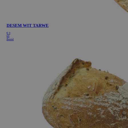
DESEM WIT TARWE
€
3
60
Bestel