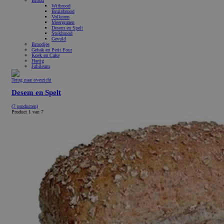
Brood
Witbrood
Bruinbrood
Volkoren
Meergranen
Desem en Spelt
Stokbrood
Gevuld
Broodjes
Gebak en Petit Four
Koek en Cake
Hartig
Jubileum
Terug naar overzicht
Desem en Spelt
(7 producten)
Product 1 van 7